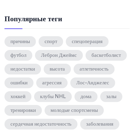
Популярные теги
причины
спорт
спецоперация
футбол
Леброн Джеймс
баскетболист
недостатки
высота
атлетичность
ошибки
агрессия
Лос-Анджелес
хоккей
клубы NHL
дома
залы
тренировки
молодые спортсмены
сердечная недостаточность
заболевания