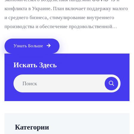
конфликта в Украине. План включает поддержку малого
и среднего бизнеса, стимулирование внутреннего
производства и обеспечение продовольственной
безопасности. Запланировано выделение 1,4 триллиона
рублей на реализацию мер.
Узнать Больше
Искать Здесь
Категории