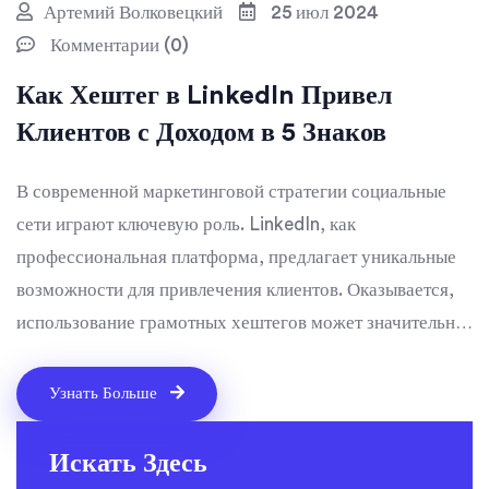
Артемий Волковецкий
25 июл 2024
Комментарии (0)
Как Хештег в LinkedIn Привел
Клиентов с Доходом в 5 Знаков
В современной маркетинговой стратегии социальные
сети играют ключевую роль. LinkedIn, как
профессиональная платформа, предлагает уникальные
возможности для привлечения клиентов. Оказывается,
использование грамотных хештегов может значительно
повысить видимость профиля и привлечь пятизначных
клиентов. Маркетолог Григорий Чарный делится своими
Узнать Больше
инсайтами о том, как правильно использовать данный
инструмент и какие возможности открывает LinkedIn в
Искать Здесь
будущем.