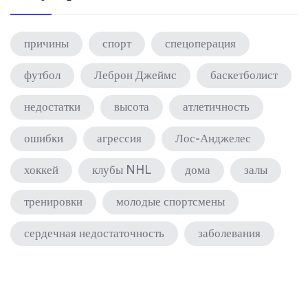
причины
спорт
спецоперация
футбол
Леброн Джеймс
баскетболист
недостатки
высота
атлетичность
ошибки
агрессия
Лос-Анджелес
хоккей
клубы NHL
дома
залы
тренировки
молодые спортсмены
сердечная недостаточность
заболевания