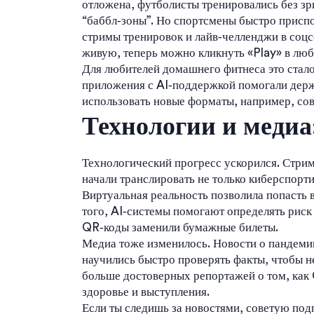
отложена, футболисты тренировались без зр
“баббл‑зоны”. Но спортсмены быстро присп
стримы тренировок и лайв‑челленджи в соцсе
живую, теперь можно кликнуть «Play» в люб
Для любителей домашнего фитнеса это стало
приложения с AI‑поддержкой помогали держ
использовать новые форматы, например, со
Технологии и медиа
Технологический прогресс ускорился. Стрим
начали транслировать не только киберспорт
Виртуальная реальность позволила попасть в
того, AI‑системы помогают определять риск
QR‑коды заменили бумажные билеты.
Медиа тоже изменилось. Новости о пандемии
научились быстро проверять факты, чтобы не
больше достоверных репортажей о том, как 
здоровье и выступления.
Если ты следишь за новостями, советую под