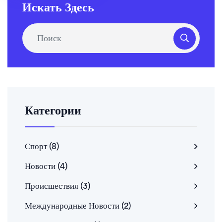
на работе. И, конечно, это дает возможность всем
Искать Здесь
насладиться предварительным шоу и собраться с
друзьями. Так что, несмотря на поздний час, Супербоул
стоит того, чтобы проснуться в России посреди ночи!
Категории
Спорт
(8)
Новости
(4)
Происшествия
(3)
Международные Новости
(2)