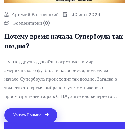
Артемий Волковецкий
30 июл 2023
Комментарии (0)
Почему время начала Супербоула так
поздно?
Ну что, друзья, давайте погрузимся в мир
американского футбола и разберемся, почему же
начало Супербоула происходит так поздно. Загадка в
том, что это время выбрано с учетом пикового
просмотра телевизора в США, а именно вечернего
времени. Плюс, не забываем о разнице во времени
между штатами, так что ни у кого не возникает желания
Узнать Больше
пропустить это зрелище, пока они, например, трудятся