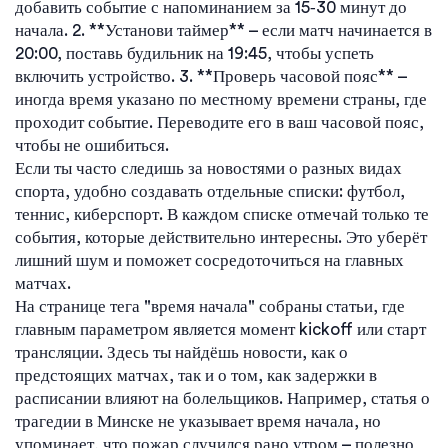
добавить событие с напоминанием за 15‑30 минут до
начала. 2. **Установи таймер** – если матч начинается в
20:00, поставь будильник на 19:45, чтобы успеть
включить устройство. 3. **Проверь часовой пояс** –
иногда время указано по местному времени страны, где
проходит событие. Переводите его в ваш часовой пояс,
чтобы не ошибиться.
Если ты часто следишь за новостями о разных видах
спорта, удобно создавать отдельные списки: футбол,
теннис, киберспорт. В каждом списке отмечай только те
события, которые действительно интересны. Это уберёт
лишний шум и поможет сосредоточиться на главных
матчах.
На странице тега "время начала" собраны статьи, где
главным параметром является момент kickoff или старт
трансляции. Здесь ты найдёшь новости, как о
предстоящих матчах, так и о том, как задержки в
расписании влияют на болельщиков. Например, статья о
трагедии в Минске не указывает время начала, но
упоминает, что пожар случился рано утром – полезно