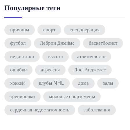
Популярные теги
причины
спорт
спецоперация
футбол
Леброн Джеймс
баскетболист
недостатки
высота
атлетичность
ошибки
агрессия
Лос-Анджелес
хоккей
клубы NHL
дома
залы
тренировки
молодые спортсмены
сердечная недостаточность
заболевания