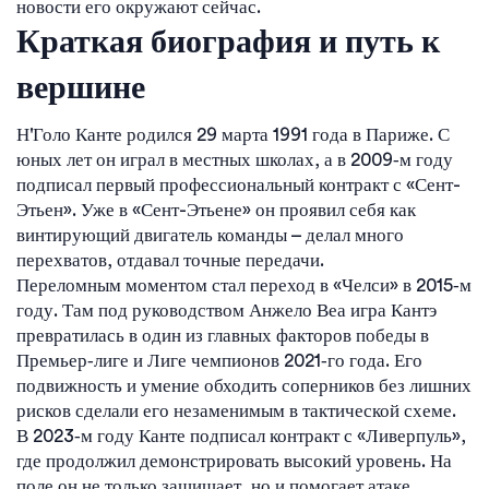
новости его окружают сейчас.
Краткая биография и путь к
вершине
Н'Голо Канте родился 29 марта 1991 года в Париже. С
юных лет он играл в местных школах, а в 2009‑м году
подписал первый профессиональный контракт с «Сент-
Этьен». Уже в «Сент-Этьене» он проявил себя как
винтирующий двигатель команды – делал много
перехватов, отдавал точные передачи.
Переломным моментом стал переход в «Челси» в 2015‑м
году. Там под руководством Анжело Веа игра Кантэ
превратилась в один из главных факторов победы в
Премьер‑лиге и Лиге чемпионов 2021‑го года. Его
подвижность и умение обходить соперников без лишних
рисков сделали его незаменимым в тактической схеме.
В 2023‑м году Канте подписал контракт с «Ливерпуль»,
где продолжил демонстрировать высокий уровень. На
поле он не только защищает, но и помогает атаке,