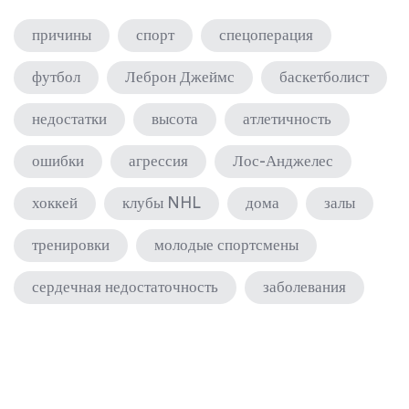
причины
спорт
спецоперация
футбол
Леброн Джеймс
баскетболист
недостатки
высота
атлетичность
ошибки
агрессия
Лос-Анджелес
хоккей
клубы NHL
дома
залы
тренировки
молодые спортсмены
сердечная недостаточность
заболевания